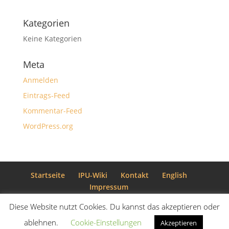
Kategorien
Keine Kategorien
Meta
Anmelden
Eintrags-Feed
Kommentar-Feed
WordPress.org
Startseite
IPU-Wiki
Kontakt
English
Impressum
Diese Website nutzt Cookies. Du kannst das akzeptieren oder
Copyright der IPU / Luise Willborn und Sebastian
ablehnen.
Cookie-Einstellungen
Akzeptieren
Neubert