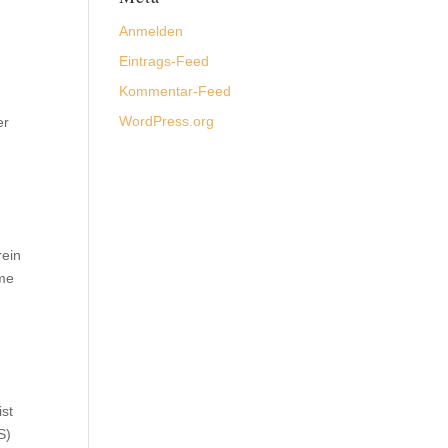
Anmelden
Eintrags-Feed
Kommentar-Feed
WordPress.org
er
rein
eme
ist
S)